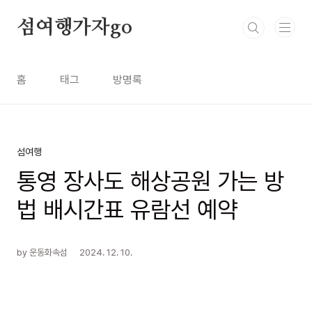
본문 바로가기
섬여행가자go
홈
태그
방명록
섬여행
통영 장사도 해상공원 가는 방
법 배시간표 유람선 예약
by 운동화속섬
2024. 12. 10.