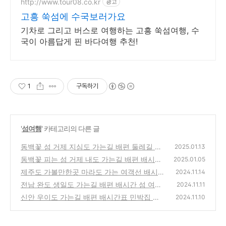
http://www.tour08.co.kr
광고
고흥 쑥섬에 수국보러가요
기차로 그리고 버스로 여행하는 고흥 쑥섬여행, 수
국이 아름답게 핀 바다여행 추천!
1
구독하기
'
섬여행
' 카테고리의 다른 글
동백꽃 섬 거제 지심도 가는길 배편 둘레길 섬
2025.01.13
여행정보
동백꽃 피는 섬 거제 내도 가는길 배편 배시간
(0)
2025.01.05
둘레길 내도6경
제주도 가볼만한곳 마라도 가는 여객선 배시간
(0)
2024.11.14
표 여행정보 마라도 둘레길
전남 완도 생일도 가는길 배편 배시간 섬 여행
(7)
2024.11.11
정보
신안 우이도 가는길 배편 배시간표 민박집 둘
(6)
2024.11.10
레길
(3)