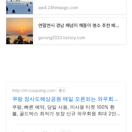
qw4.24himaxgo.com
연말연시 경남 해넘이 해돋이 명소 추천 베스트7
gorong2023.tistory.com
http://m.coupang.com
광고
쿠팡 장사도해상공원 매일 오픈되는 와우회원
특가
쿠팡, 빠른 예약, 당일 사용, 미사용 티켓 100% 환
불, 골드박스 최저가 보장 신규 와우회원 최대 2만3
천원 쿠폰팩+5% 추가적립 혜택! 여행도 이제 쿠팡
에서!