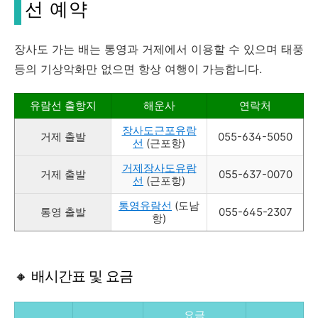
선 예약
장사도 가는 배는 통영과 거제에서 이용할 수 있으며 태풍
등의 기상악화만 없으면 항상 여행이 가능합니다.
유람선 출항지
해운사
연락처
장사도근포유람
거제 출발
055-634-5050
선
(근포항)
거제장사도유람
거제 출발
055-637-0070
선
(근포항)
통영유람선
(도남
통영 출발
055-645-2307
항)
🔸 배시간표 및 요금
요금