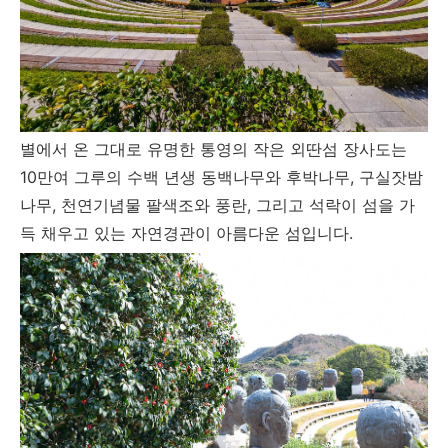
별에서 온 그대로 유명한 통영의 작은 외딴섬 장사도는
10만여 그루의 수백 년생 동백나무와 후박나무, 구실잣밤
나무, 천연기념물 팔색조와 풍란, 그리고 석락이 섬을 가
득 채우고 있는 자연경관이 아름다운 섬입니다.