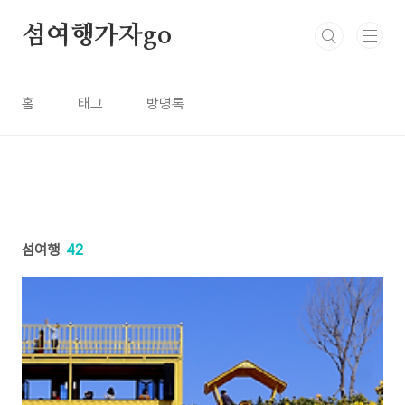
본문 바로가기
섬여행가자go
홈
태그
방명록
섬여행
42