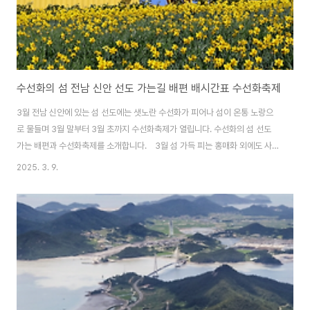
수선화의 섬 전남 신안 선도 가는길 배편 배시간표 수선화축제
3월 전남 신안에 있는 섬 선도에는 샛노란 수선화가 피어나 섬이 온통 노랑으
로 물들며 3월 말부터 3월 초까지 수선화축제가 열립니다. 수선화의 섬 선도
가는 배편과 수선화축제를 소개합니다. 3월 섬 가득 피는 홍매화 외에도 사계
절 볼거리 가득한 신안 임자도에 대한 정보도 함께 알아보세요. 신안 임자도 가
2025. 3. 9.
는 길 & 섬 여행정보 알아보기 선도 가는 배편신안 지도읍 선도 가는 배편은
'압해가룡항여객선터미널'에서 이용할 수 있습니다. ✅ 배 운항 시간표항차기
항지들어가는 배편나오는 배편출발도착출발도착1항차가 룡07:50--09:30
매 화08:1008:07--마 산08:3008:27--선 도08:4508:42--신 월
09:0508:58--고 이-09:1009:15-2항차가 룡10:40--12:21고 이10..