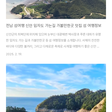
전남 섬여행 신안 임자도 가는길 가볼만한곳 맛집 섬 여행정보
신안군의 최북단에 위치해 있으며 눈부신 대광해변 백사장과 푸른 대파가 유명
한 임자도 가는 길과 가볼만한곳 등 섬 여행정보를 소개합니다. 서해의 잔잔한
바다와 다양한 볼거리, 그리고 다채로운 축제로 사계절 여행하기 좋은 신안 임
자도로 섬 여행 떠나보세요. 해안 절벽이 병풍처럼 아름다우며 맨드라미가 섬
2025. 2. 19.
가득 피는 신안 병풍도 가는 배편과 섬 여행 정보도 함께 알아보세요. 신안 병풍
도 가는 배편 & 여행 정보 알아보기 임자도 가는길임자도는 신안군의 최북단
에 위치해 있으며 2021년 9월 24일 '임자대교'가 개통되면서 차량통행이 가
능해져 쉽게 방문할 수 있게 되었습니다. ✴️ 신안~목포 간 공영버스 이용임자~
목포간 공영버스를 운행하고 있습니다. - 버스번호 : 3004번 - 운행노선 : 임
자(대광)..