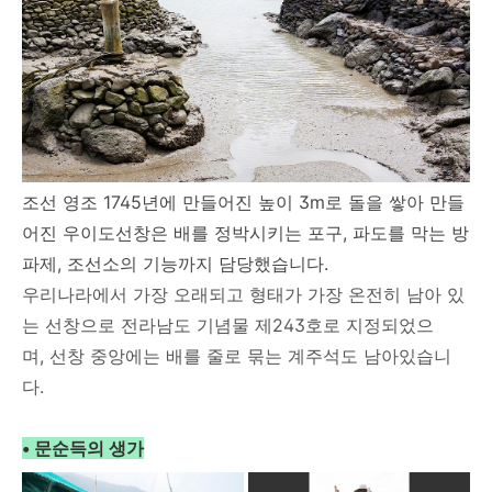
조선 영조 1745년에 만들어진 높이 3m로 돌을 쌓아 만들
어진 우이도선창은 배를 정박시키는 포구,
파도를 막는
방
파제, 조선소의 기능까지 담당했습니다.
우리나라에서 가장 오래되고 형태가 가장 온전히 남아 있
는 선창으로 전라남도 기념물 제243호로 지정되었으
며,
선창 중앙에는 배를 줄로 묶는 계주석도 남아있습니
다.
• 문순득의 생가