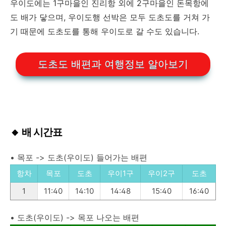
우이도에는 1구마을인 진리항 외에 2구마을인 돈목항에
도 배가 닿으며, 우이도행 선박은 모두 도초도를 거쳐 가
기 때문에 도초도를 통해 우이도로 갈 수도 있습니다.
도초도 배편과 여행정보 알아보기
🔸 배 시간표
• 목포 -> 도초(우이도) 들어가는 배편
항차
목포
도초
우이1구
우이2구
도초
1
11:40
14:10
14:48
15:40
16:40
•
도초(우이도) -> 목포 나오는 배편