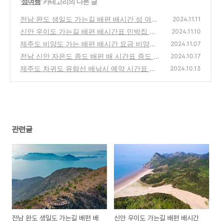
'
섬여행
' 카테고리의 다른 글
전남 완도 생일도 가는길 배편 배시간 섬 여행
2024.11.11
정보
신안 우이도 가는길 배편 배시간표 민박집 둘
(6)
2024.11.10
레길
제주도 비양도 가는 배편 배시간 요금 비양도
(3)
2024.11.07
섬여행 정보 둘레길
전남 신안 자은도 증도 배편 배 시간표 증도 가
(7)
2024.10.17
볼만한곳 여행 정보 모실길 코스
제주도 차귀도 유람선 배낚시 예약 시간표 섬
(8)
2024.10.13
여행 정보 둘레길
(5)
관련글
전남 완도 생일도 가는길 배편 배
신안 우이도 가는길 배편 배시간