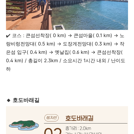
✔️ 코스 :
큰섬선착장( 0 km)
→
큰섬마을( 0.1 km)
→
노
랑비렁전망대( 0.5 km)
→
도장게전망대( 0.3 km)
→
작
은섬 입구( 0.4 km)
→
옛날집( 0.6 km)
→
큰섬선착장(
0.4 km) / 총길이 2.3km / 소요시간 1시간 내외 / 난이도
하
🔸 호도바래길