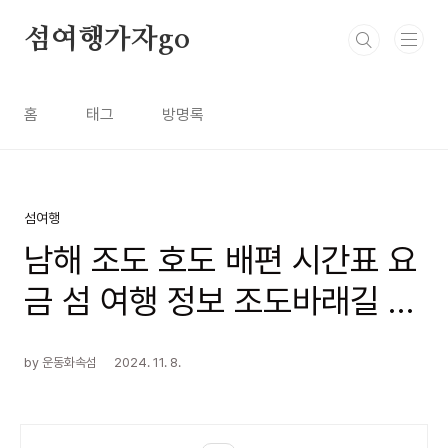
본문 바로가기
섬여행가자go
홈
태그
방명록
섬여행
남해 조도 호도 배편 시간표 요
금 섬 여행 정보 조도바래길 호
도바래길
by 운동화속섬
2024. 11. 8.