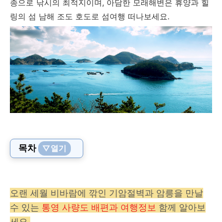
종으로 낚시의 최적지이며, 아담한 모래해변은 휴양과 힐
링의 섬 남해 조도 호도로 섬여행 떠나보세요.
목차
▽열기
오랜 세월 비바람에 깎인 기암절
벽과 암릉을 만날
수 있는
통영 사량도 배편과 여행정보
함께 알아보
세요.