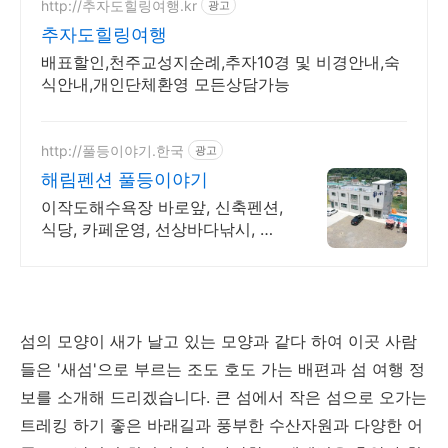
http://추자도힐링여행.kr
광고
추자도힐링여행
배표할인,천주교성지순례,추자10경 및 비경안내,숙
식안내,개인단체환영 모든상담가능
http://풀등이야기.한국
광고
해림펜션 풀등이야기
이작도해수욕장 바로앞, 신축펜션,
식당, 카페운영, 선상바다낚시, 낚
시,식사패키지 자연과 함께 힐링
하세요!
섬의 모양이 새가 날고 있는 모양과 같다 하여 이곳 사람
들은 '새섬'으로 부르는 조도 호도 가는 배편과 섬 여행 정
보를 소개해 드리겠습니다. 큰 섬에서 작은 섬으로 오가는
트레킹 하기 좋은 바래길과
풍부한 수산자원과 다양한 어