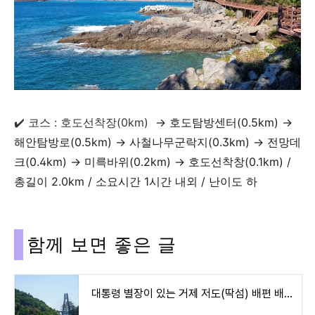
✔️ 코스
: 호도선착장(0km)
→ 호도탐방센터(0.5km)
→
해안탐방로(0.5km)
→ 사철나무군락지(0.3km)
→ 전망데
크(0.4km)
→ 미륵바위(0.2km)
→ 호도선착창(0.1km) /
총길이 2.0km / 소요시간 1시간 내외 / 난이도 하
함께 보면 좋은 글
대통령 별장이 있는 거제 저도(딱섬) 배편 배시간표 섬 여행정보