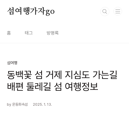
본문 바로가기
섬여행가자go
홈
태그
방명록
섬여행
동백꽃 섬 거제 지심도 가는길
배편 둘레길 섬 여행정보
by 운동화속섬
2025. 1. 13.