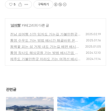
5
구독하기
'
섬여행
' 카테고리의 다른 글
전남 섬여행 신안 임자도 가는길 가볼만한곳
2025.02.19
맛집 섬 여행정보
통영 수우도 가는 방법 배시간 해골바위 은박
(1)
2025.01.16
산 동백꽃
동백꽃 피는 섬 거제 내도 가는길 배편 배시간
(0)
2025.01.05
둘레길 내도6경
통영 장사도 해상공원 가는 방법 배시간표 유
(0)
2024.12.10
람선 예약
제주도 가볼만한곳 마라도 가는 여객선 배시간
(1)
2024.11.14
표 여행정보 마라도 둘레길
(7)
관련글