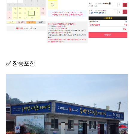
✅ 장승포항