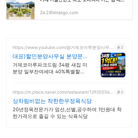
2a.24himaxgo.com
https://www.youtube.com/@거제코아루분양사무
광고
실
대표)할인분양사무실 분양문의
I522-9523
거제코아루파크드림 34평 새집 미
분양 일부잔여세대 40%특별할인,
취득세50%감면
https://m.place.naver.com/restaurant/129205563
광고
2
상차림비없는 착한한우정육식당
20년정육전문가가 엄선,선별,공수하여 1만원대 착
한가격으로 즐길 수 있는 식육식당