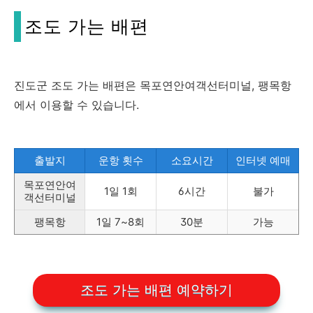
조도 가는 배편
진도군 조도 가는 배편은 목포연안여객선터미널, 팽목항
에서 이용할 수 있습니다.
출발지
운항 횟수
소요시간
인터넷 예매
목포연안여
1일 1회
6시간
불가
객선터미널
팽목항
1일 7~8회
30분
가능
조도 가는 배편 예약하기