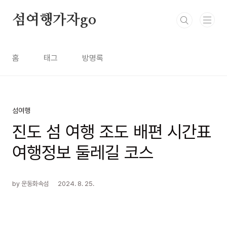
본문 바로가기
섬여행가자go
홈
태그
방명록
섬여행
진도 섬 여행 조도 배편 시간표
여행정보 둘레길 코스
by 운동화속섬
2024. 8. 25.