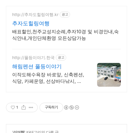
http://추자도힐링여행.kr
광고
추자도힐링여행
배표할인,천주교성지순례,추자10경 및 비경안내,숙
식안내,개인단체환영 모든상담가능
http://풀등이야기.한국
광고
해림펜션 풀등이야기
이작도해수욕장 바로앞, 신축펜션,
식당, 카페운영, 선상바다낚시, 낚
시,식사패키지 풀등패키지~풀등운
행 합니다
1
구독하기
'
섬여행
' 카테고리의 다른 글