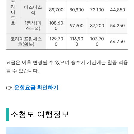
프
라
비즈니스
89,700
80,900
72,100
44,850
이
석
드
호
1등석(퍼
108,60
97,900
87,200
54,250
스트석)
0
코리아프린세스
129,70
116,90
103,90
64,750
호(왕복)
0
0
0
요금은 이후 변경될 수 있으며 승수기 기간에는 할증 적용
될 수 있습니다.
👉
운항요금 확인하기
소청도 여행정보