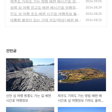
정보
제주도 가파도 가는 방법 배편 배시간표 섬 여
(7)
2024.09.05
행정보 가파도 올레길 코스
보령 섬 여행 장고도 배편 배시간표 여행정보
(4)
2024.08.29
둘레길 갯벌체험
진도 섬 여행 조도 배편 시간표 여행정보 둘레
(1)
2024.08.25
길 코스
대통령 별장이 있는 거제 저도(딱섬) 배편 배시
(6)
2024.08.22
간표 섬 여행정보
(0)
관련글
신안 섬 여행 병풍도 가는 길 배편
제주도 가파도 가는 방법 배편 배
시간표 여행정보
시간표 섬 여행정보 가파도 올레
길 코스