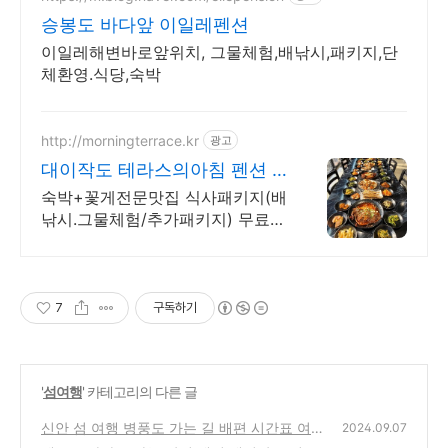
승봉도 바다앞 이일레펜션
이일레해변바로앞위치, 그물체험,배낚시,패키지,단
체환영.식당,숙박
http://morningterrace.kr
광고
대이작도 테라스의아침 펜션 1
박6식 한국기행에나온 맛집
숙박+꽃게전문맛집 식사패키지(배
낚시.그물체험/추가패키지) 무료/
라이브카페.차량대여
7
구독하기
'
섬여행
' 카테고리의 다른 글
신안 섬 여행 병풍도 가는 길 배편 시간표 여행
2024.09.07