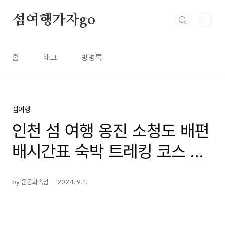
본문 바로가기
섬여행가자go
홈
태그
방명록
섬여행
인천 섬 여행 옹진 소청도 배편
배시간표 숙박 트레킹 코스 여
행정보
by 운동화속섬
2024. 9. 1.