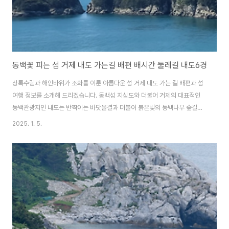
동백꽃 피는 섬 거제 내도 가는길 배편 배시간 둘레길 내도6경
상록수림과 해안바위가 조화를 이룬 아름다운 섬 거제 내도 가는 길 배편과 섬
여행 정보를 소개해 드리겠습니다. 동백섬 지심도와 더불어 거제의 대표적인
동백관광지인 내도는 반짝이는 바닷물결과 더불어 붉은빛의 동백나무 숲길을
찾아 많은 관광객들이 방문하는 힐링 여행지입니다. 또한 내도 건너편 거제 본
2025. 1. 5.
섬의 수선화와 동백으로 유명한 공곶이는 사계절 언제 방문해도 좋은 곳으로
내도 가는 길에 같이 방문하기 좋습니다. 대통령 별장이 있는 거제 저도 배편
과 섬 여행정보도 함께 알아보세요. 거제 저도 배편 & 여행 정보 알아보기 내
도 가는 배편에메랄드빛의 속까지 투명하게 다 보이는 맑고 깨끗한 바다, 울창
한 동백꽃, 편백 등 자연의 선물을 자연 그대로 품고 있는 섬, 거제 내도를 가기
위해서는 구조라선착장으로..