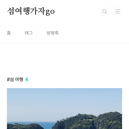
본문 바로가기
섬여행가자go
홈
태그
방명록
섬 여행
4