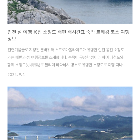
인천 섬 여행 옹진 소청도 배편 배시간표 숙박 트레킹 코스 여행
정보
천연기념물로 지정된 분바위와 스트로마톨라이트가 유명한 인천 옹진 소청도
가는 배편과 섬 여행정보를 소개합니다. 수목이 무성한 섬이라 하여 대청도와
함께 소청도(小靑島)로 불리며 바다낚시 명소로 유명한 소청도로 여행 떠나보
세요. 청정해역과 천혜의 관광자원을 보유한 섬, 대청도 가는 배편과 여행
2024. 9. 1.
정보도 함께 알아보세요. 대청도 배편 및 여행정보 알아보기 소청도 가는 배
편 인천에서 소청도 가는 배편은 인천항연안여객선터미널에서 고려고속훼리
에서 운항하는 배를 이용해 갈 수 있으며 3시간 정도 소요됩니다. 소청도
배편 예약하기 ✅ 운항시간• 인천 → 소청도 - 코리아프라이드호:
08:30 - 코리아프린세스호 : 12:30 • 소청도 → 인천 - 코리아프린세스호 :
07:..