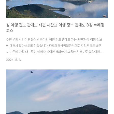
섬 여행 진도 관매도 배편 시간표 여행 정보 관매도 8경 트레킹
코스
수천 년의 시간이 만들어낸 바다의 정원 진도 관매도 가는 배편과 섬 여행 정보
에 대해서 알아보도록 하겠습니다. 다도해해상국립공원으로 지정된 조도 6군
도 가운데 가장 대표적인 섬이자 봄이면 매화향기 그윽한 관매도로 힐링여행
떠나보시기 바랍니다. 삶의 쉼표가 되는 슬로시티 섬 전남 완도 청산도에 대
2024. 8. 1.
한 배편과 여행 정보도 함께 알아보세요. 청산도 배편과 섬 여행 정보 알아보
기 관매도 가는 배편 관매도 가는 배편은 진도항(팽목항)에서 H/L해운이 운
항하는 한림페리호(2시간 정도 소요)와 서진도농협에서 운항하는 새섬두레호
(1시간 30분 정도 소요)를 이용해 입도할 수 있으며 하루에 2회 운항하고 있습
니다. 관매도 승선권 예매하기 ✅ 배편 시간표 진도항에서 관매도 가는 배편
은 하루 2회..