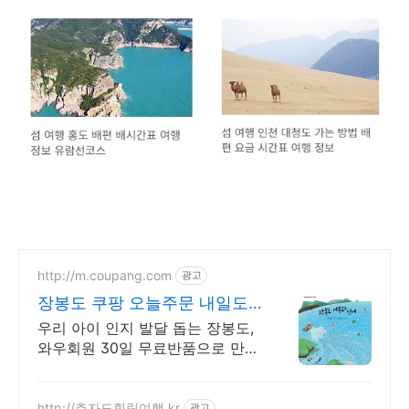
http://m.coupang.com
광고
장봉도 쿠팡 오늘주문 내일도
착 로켓배송
우리 아이 인지 발달 돕는 장봉도,
와우회원 30일 무료반품으로 만나
보세요.
http://추자도힐링여행.kr
광고