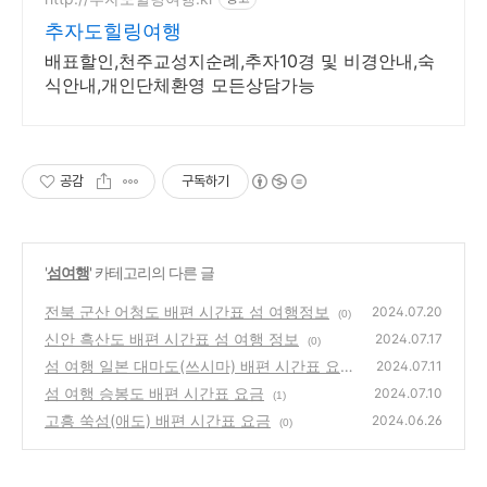
추자도힐링여행
배표할인,천주교성지순례,추자10경 및 비경안내,숙
식안내,개인단체환영 모든상담가능
공감
구독하기
'
섬여행
' 카테고리의 다른 글
전북 군산 어청도 배편 시간표 섬 여행정보
2024.07.20
(0)
신안 흑산도 배편 시간표 섬 여행 정보
2024.07.17
(0)
섬 여행 일본 대마도(쓰시마) 배편 시간표 요금
2024.07.11
면세점 여행정보
섬 여행 승봉도 배편 시간표 요금
(0)
2024.07.10
(1)
고흥 쑥섬(애도) 배편 시간표 요금
2024.06.26
(0)