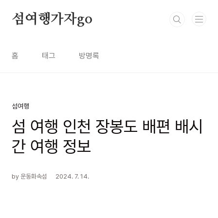
본문 바로가기
섬여행가자go
홈
태그
방명록
섬여행
섬 여행 인천 장봉도 배편 배시
간 여행 정보
by 운동화속섬
2024. 7. 14.