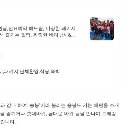
관광,선표예약 해드림, 다양한 패키지
서 즐기는 힐링, 짜릿한 바다낚시&그
고
,패키지,단체환영.식당,숙박
과 같다 하여 '승봉'이라 불리는 승봉도 가는 배편을 소개
을 즐기거나 촛대바위, 남대문 바위 등을 만나며 트레킹
랍니다.