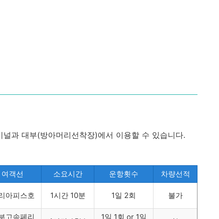
널과 대부(방아머리선착장)에서 이용할 수 있습니다.
여객선
소요시간
운항횟수
차량선적
리아피스호
1시간 10분
1일 2회
불가
부고속페리
1일 1회 or 1일