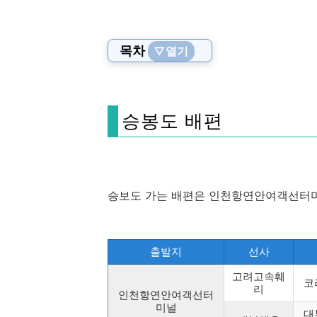
목차
▽열기
승봉도 배편
승보도 가는 배편은 인천항연안여객선터미
출발지
선사
고려고속훼
코
리
인천항연안여객선터
미널
대