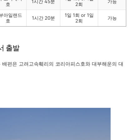
1시간 45분
가능
호
2회
부아일랜드
1일 1회 or 1일
1시간 20분
가능
호
2회
서 출발
 배편은 고려고속훼리의 코리아피스호와 대부해운의 대