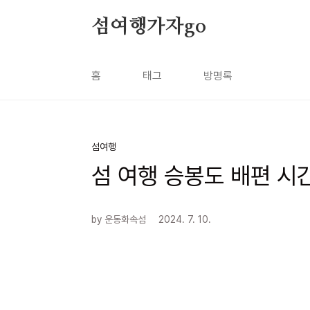
본문 바로가기
섬여행가자go
홈
태그
방명록
섬여행
섬 여행 승봉도 배편 시
by 운동화속섬
2024. 7. 10.