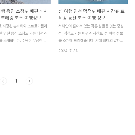
여행 옹진 소청도 배편 배시
섬 여행 인천 덕적도 배편 시간표 트
 트레킹 코스 여행정보
레킹 등산 코스 여행 정보
 지정된 분바위와 스트로마톨라
서해안의 흩어져 있는 작은 섬들을 잇는 중심
한 인천 옹진 소청도 가는 배편과
섬, 덕적도 가는 배편과 시간표, 섬 여행 정보
를 소개합니다. 수목이 무성한 섬
를 소개해 드리겠습니다. 서해 최대의 갈대
대청도와 함께 소청도(小靑島)로
군락지와 기암괴석, 크고 작은 자갈의 해변에
2024. 7. 31.
낚시 명소로 유명한 소청도로 여
서 보는 낙조가 일품인 덕적도로 여행 떠나보
요. 청정해역과 천혜의 관광
시기 바랍니다. 덕적도 여름 축제 '주섬주섬
 섬, 대청도 가는 배편과 여행
음악회'에 대한 정보도 함께 알아보세요. 덕
 알아보세요. 대청도 배편 및 여
적도 주섬주섬 음악회 알아보기 해식애
1
보기 소청도 가는 배편 인천에
가 발달해 절경을 이루는 인천 장봉도에 대한
가는 배편은 인천항연안여객선터
정보도 함께 확인해 보세요. 장봉도 알아
려고속훼리에서 운항하는 배를
보기 덕적도 가는 배편인천에서 덕적도
수 있으며 3시간 정도 소요됩니
가는 배편은 인천항연안여객터미널에서 고려
도 배편 예약하기 ✅ 운항시
고속훼리 선사가 운항하는 배편을 이용하거
 소청도 - 코리아프라이드호:
나 대부 방아머리선착장에서 대부해운 선사
코리아프린세스호 : 12:30 • 소청
가 운항하는 여객선으로 갈 수 있습니다. 출
 코리아프린세스호 : 07:..
발지선사소요시간운항횟수차량선적인천항