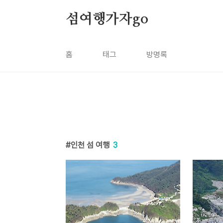
본문 바로가기
섬여행가자go
홈
태그
방명록
인천 섬 여행
3