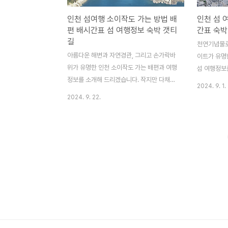
인천 섬여행 소이작도 가는 방법 배
인천 섬 
편 배시간표 섬 여행정보 숙박 갯티
간표 숙박
길
천연기념물로
아름다운 해변과 자연경관, 그리고 손가락바
이트가 유명
위가 유명한 인천 소이작도 가는 배편과 여행
섬 여행정보
정보를 소개해 드리겠습니다. 작지만 다채로
이라 하여 
2024. 9. 1.
운 매력을 선사하며 프라이빗 섬 여행을 선물
불리며 바다
2024. 9. 22.
하는 소이작도로 섬 여행 떠나보세요. 소
행 떠나보세
이작도와 함께 여행하기 좋은 대이작도에 대
자원을 보유한
한 정보도 함께 알아보세요. 대이작도 알아
정보도 함께
보기 소이작도 가는 배편인천 소이작도 가
행정보 알아
는 배편은 인천항연안여객선터미널과 방아머
서 소청도 
리선착장에서 고려고속훼리와 대부해운 선사
미널에서 고
에서 운항하는 배를 이용해 갈 수 있습니
이용해 갈 
다. 구분선사소요시간첫배 운항시간차량선적
다. 소청
인천항연안여객선터미널고려고속훼리1시간
간• 인천 →
15~20분 소요08:30불가대부해운2시간
08:30 - 
10분 소요07:50가능방아머리선착장대부해
도 → 인천 -