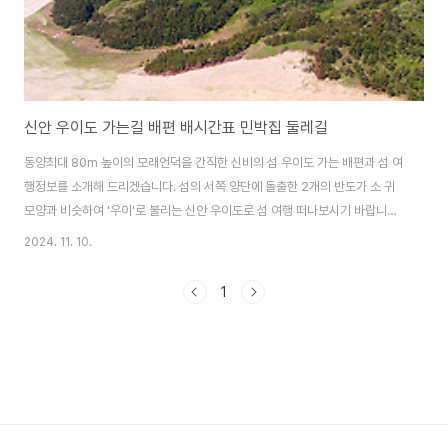
신안 우이도 가는길 배편 배시간표 민박집 둘레길
동양최대 80m 높이의 모래언덕을 간직한 신비의 섬 우이도 가는 배편과 섬 여
행정보를 소개해 드리겠습니다. 섬의 서쪽 양단에 돌출한 2개의 반도가 소 귀
모양과 비슷하여 '우이'로 불리는 신안 우이도로 섬 여행 떠나보시기 바랍니
다. 다도해해상국립공원으로 지정되어 바다와 아름다운 기암절벽에 해안을
2024. 11. 10.
따라 펼쳐져있는 신안 비금도 가는 배편과 여행 정보도 함께 알아보세요. 비금
도 배편 및 여행 정보 알아보기 우이도 가는 배편우이도는 목포연안여객선터
1
미널에서 뱃길로 3시간 23분 정도 소요되는 거리에 위치해 있으며, (주)해광
운수에서 운항하는 섬사랑6호를 이용해 갈 수 있습니다. 우이도에는 1구마을
인 진리항 외에 2구마을인 돈목항에도 배가 닿으며, 우이도행 선박은 모두 도
초도를 거쳐 가기 때문에 ..