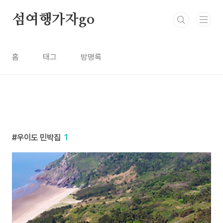
본문 바로가기
섬여행가자go
홈
태그
방명록
우이도 민박집
1