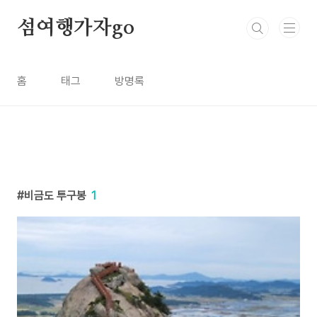
본문 바로가기
섬여행가자go
홈
태그
방명록
비금도 투구봉
1