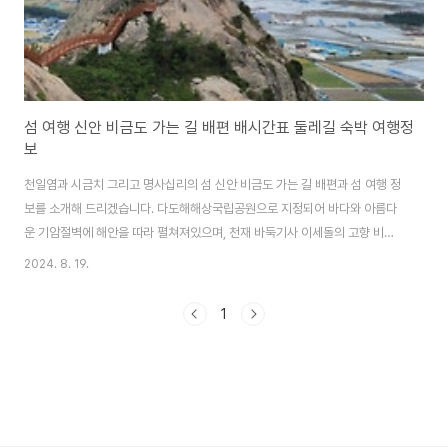
섬 여행 신안 비금도 가는 길 배편 배시간표 둘레길 숙박 여행정
보
천일염과 시금치 그리고 명사십리의 섬 신안 비금도 가는 길 배편과 섬 여행 정
보를 소개해 드리겠습니다. 다도해해상국립공원으로 지정되어 바다와 아름다
운 기암절벽에 해안을 따라 펼쳐져있으며, 천재 바둑기사 이세돌의 고향 비금
도로 여행 떠나 보시기 바랍니다. 비금도 가는 배편 신안 비금도 가는 배편
2024. 8. 19.
은 목포항 연안여객선터미널에서 동양훼리와 남해고속에서 운항하는 배편을
이용해 갈 수 있습니다. 선사운항 횟수소요시간차량 선적동양훼리1일 1회 또는
1
2회 운항1시간불가남해고속1일 1회 도는 2회 운항1시간불가 📍 가산항으로
다니는 여객선은 목포가 아니라 암태도에 있는 남강선착장에서 출발합니다. 목
포연안여객선터미널에서는 도초도행 배를 타고 도초도항에서 내린 뒤, 다리(서
남문대교)로 연결된 비금도로 가면 ..