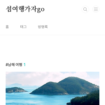
본문 바로가기
섬여행가자go
홈
태그
방명록
남해 여행
1