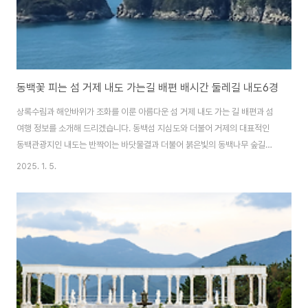
동백꽃 피는 섬 거제 내도 가는길 배편 배시간 둘레길 내도6경
상록수림과 해안바위가 조화를 이룬 아름다운 섬 거제 내도 가는 길 배편과 섬
여행 정보를 소개해 드리겠습니다. 동백섬 지심도와 더불어 거제의 대표적인
동백관광지인 내도는 반짝이는 바닷물결과 더불어 붉은빛의 동백나무 숲길을
찾아 많은 관광객들이 방문하는 힐링 여행지입니다. 또한 내도 건너편 거제 본
2025. 1. 5.
섬의 수선화와 동백으로 유명한 공곶이는 사계절 언제 방문해도 좋은 곳으로
내도 가는 길에 같이 방문하기 좋습니다. 대통령 별장이 있는 거제 저도 배편
과 섬 여행정보도 함께 알아보세요. 거제 저도 배편 & 여행 정보 알아보기 내
도 가는 배편에메랄드빛의 속까지 투명하게 다 보이는 맑고 깨끗한 바다, 울창
한 동백꽃, 편백 등 자연의 선물을 자연 그대로 품고 있는 섬, 거제 내도를 가기
위해서는 구조라선착장으로..