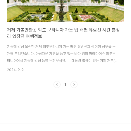
거제 가볼만한곳 외도 보타니아 가는 법 배편 유람선 시간 총정
리 입장료 여행정보
지중해 감성 물씬한 거제 외도보타니아 가는 배편 유람선과 섬여행 정보를 소
개해 드리겠습니다. 아름다운 자연을 품고 있는 바다 위의 파라다이스 외도보
타니아에서 지중해 감성 듬뿍 느껴보세요. 대통령 별장이 있는 거제 저도(딱
섬) 배편과 여행정보도 함께 알아보세요. 저도 배편 및 섬 여행정보 알아보
2024. 9. 9.
기 외도보타니아 입장료외도보타니아는 배 승선권 외에 외도입장권을 별도
로 구매하셔야 합니다. 외도입장권은 유람선사 매표소에서 승선권 발권 시 함
1
께 매표합니다. 온라인 예약 시에도 현장에서 별도로 승선권 수령과 동시에 외
도 입장권을 매표하셔야 하므로 착오 없이 이용 바랍니다. ● 외도 입장료 - 어
른 : 11,000원 - 군경,학생(중.고등학생) : 8,000원 (군경할인 : 제복을 입은
사병에 한..