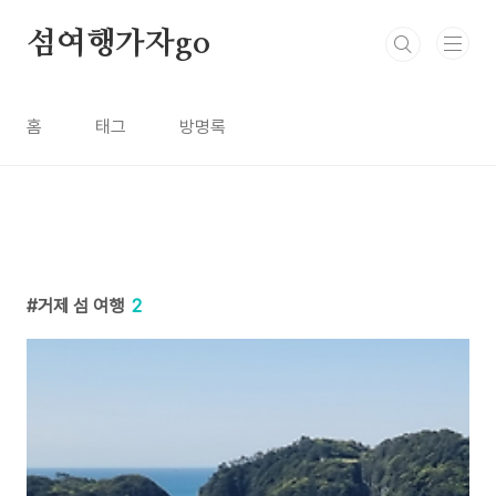
본문 바로가기
섬여행가자go
홈
태그
방명록
거제 섬 여행
2