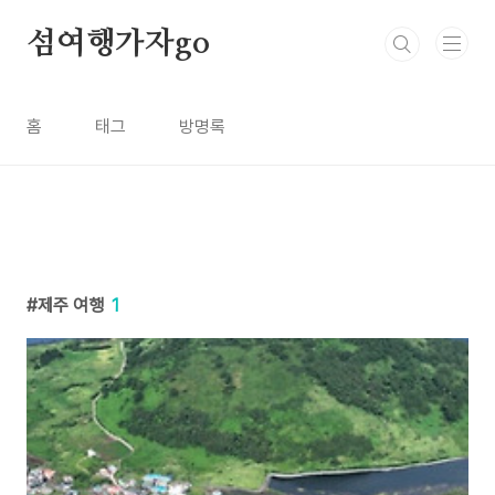
본문 바로가기
섬여행가자go
홈
태그
방명록
제주 여행
1