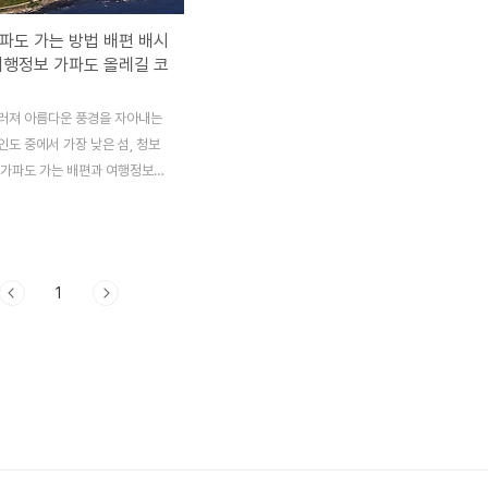
파도 가는 방법 배편 배시
여행정보 가파도 올레길 코
러져 아름다운 풍경을 자아내는
도 중에서 가장 낮은 섬, 청보
 가파도 가는 배편과 여행정보를
겠습니다. 봄에는 청보리 여름에
모스, 그리고 가을에는 메밀꽃의
경을 만날 수 있는 가파도로 여행
 추자군도부터 마을 전경, 바
1
안까지 색다른 제주를 즐길 수 있
는 배편과 섬 여행 정보도 함께
 추자도 배편과 여행정보 알아
 가는 배편 제주도에서 청보리
도 가는 배편은 운진항여객선터미
 수 있으며 10분 정도 소요됩
 예매는 1일 전까지 가능합니
도 배편 예약하기 ✅ 배 운