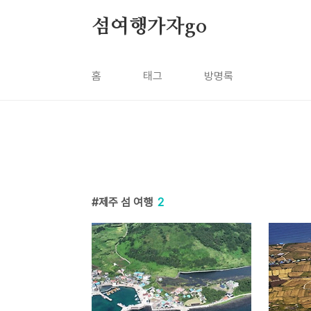
본문 바로가기
섬여행가자go
홈
태그
방명록
제주 섬 여행
2