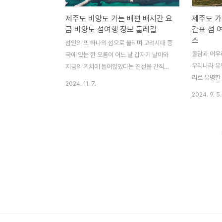
제주도 비양도 가는 배편 배시간 요
제주도 가
금 비양도 섬여행 정보 둘레길
간표 섬 
스
섬안의 또 하나의 섬으로 불리며 고려시대 중
돌담과 어우
국에 있는 한 오름이 어느 날 갑자기 날아와
우리나라 유인
지금의 위치에 들어앉았다는 전설을 간직한
리로 유명한
제주도의 비양도 가는 배편과 섬 여행 정보를
2024. 11. 7.
소개해 드리
소개해 드리겠습니다. 작지만 알차게 여행할
2024. 9. 5.
는 황화코스
수 있는 천혜의 청정 해양마을 제주 비양도
아름다운 풍
로 섬여행 떠나 보세요. 돌담과 어우러져 아
떠나보세요.
름다운 풍경을 자아내는 우리나라 유인도 중
다와 몽돌해
에서 가장 낮은 섬 청보리로 유명한 가파도
는 추자도 가
가는 배편과 섬여행 정보도 함께 알아보세
알아보세요.
요. 가파도 배편 & 여행 정보 알아보기 제
보기 가파도
주 비양도 배편제주 비양도 가는 배편은 제주
의 섬 가파
도 한림항 도선대합실에서 승선권 구매 후 이
널에서 이용할
용할 수 있습니다. 천년호와 비양도호 두 개
니다. 온라인
의 배가 운영되고 있으며 왕복으로 같은 배를
다. 가파
이용해야 합니다. 이동시간은 15분 정도 소