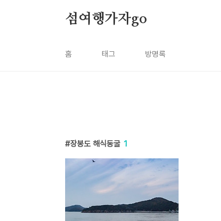
본문 바로가기
섬여행가자go
홈
태그
방명록
장봉도 해식동굴
1