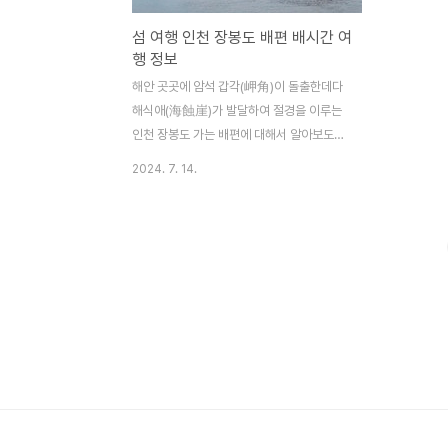
섬 여행 인천 장봉도 배편 배시간 여
행 정보
해안 곳곳에 암석 갑각(岬角)이 돌출한데다
해식애(海蝕崖)가 발달하여 절경을 이루는
인천 장봉도 가는 배편에 대해서 알아보도록
하겠습니다. 맑은 물과 어패류가 풍부하여 바
2024. 7. 14.
다낚시 및 조개캐기 등을 할 수 있는 갯벌체
험은 물론 해수욕까지 즐길 수 있는 장봉도에
서 힐링여행 시작해 보시기 바랍니다. 📢 섬
여행 최대 50% 할인받고 이용하는 방법
은 아래 사진을 클릭해 주세요. 장봉도 가
는 배편 장봉도 가는 배는 인천 삼목선착장에
서 이용할 수 있으며 40분 정도 소요됩니다.
배편은 세종해운에서 운항하는 세종 7호, 9
호와 한림해운에서 운항하는 북도고속페리호
가 있습니다. 여객선 이용할 때 필수품 신분
증 꼭! 챙기시기 바랍니다. 실물 신분증 가지
고 다니기 번거롭다면 내 손 안의 신분증 모