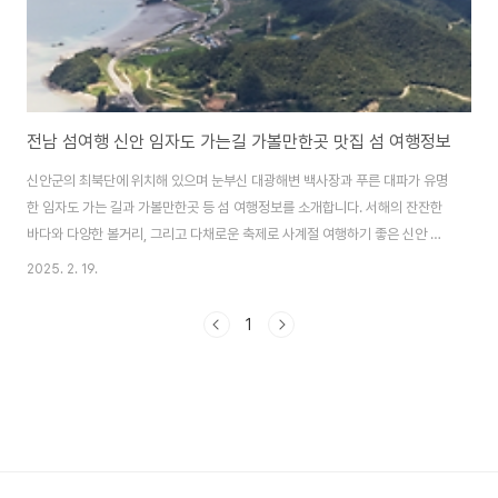
전남 섬여행 신안 임자도 가는길 가볼만한곳 맛집 섬 여행정보
신안군의 최북단에 위치해 있으며 눈부신 대광해변 백사장과 푸른 대파가 유명
한 임자도 가는 길과 가볼만한곳 등 섬 여행정보를 소개합니다. 서해의 잔잔한
바다와 다양한 볼거리, 그리고 다채로운 축제로 사계절 여행하기 좋은 신안 임
자도로 섬 여행 떠나보세요. 해안 절벽이 병풍처럼 아름다우며 맨드라미가 섬
2025. 2. 19.
가득 피는 신안 병풍도 가는 배편과 섬 여행 정보도 함께 알아보세요. 신안 병풍
도 가는 배편 & 여행 정보 알아보기 임자도 가는길임자도는 신안군의 최북단
1
에 위치해 있으며 2021년 9월 24일 '임자대교'가 개통되면서 차량통행이 가
능해져 쉽게 방문할 수 있게 되었습니다. ✴️ 신안~목포 간 공영버스 이용임자~
목포간 공영버스를 운행하고 있습니다. - 버스번호 : 3004번 - 운행노선 : 임
자(대광)..