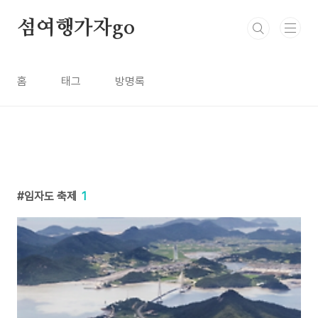
본문 바로가기
섬여행가자go
홈
태그
방명록
임자도 축제
1