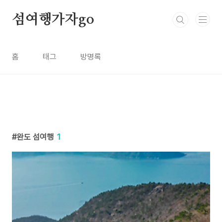
본문 바로가기
섬여행가자go
홈
태그
방명록
완도 섬여행
1