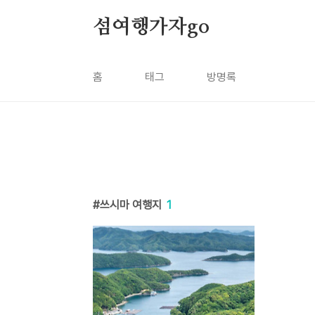
본문 바로가기
섬여행가자go
홈
태그
방명록
쓰시마 여행지
1