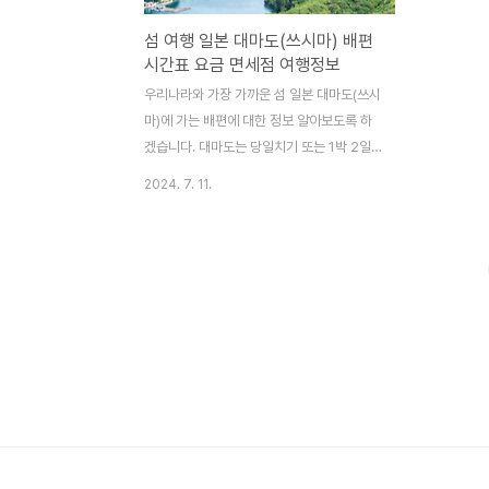
섬 여행 일본 대마도(쓰시마) 배편
시간표 요금 면세점 여행정보
우리나라와 가장 가까운 섬 일본 대마도(쓰시
마)에 가는 배편에 대한 정보 알아보도록 하
겠습니다. 대마도는 당일치기 또는 1박 2일
코스로 많이들 다녀오며 배는 부산에서 출발
2024. 7. 11.
합니다. 섬 여행의 필수품! 배를 탈 때는 신
분증 꼭 지참해야 합니다. 내 손 안의 신분증
모바일신분증 발급 방법은 아래 '모바일신분
증 발급 방법 알아보기' 버튼을 클릭해 주세
요. 모바일신분증 발급 방법 알아보기 대마
도행 배편 일본 대마도행 배편은 부산항여객
선터미널에서 이용할 수 있습니다. 부산과 대
마도를 왕래하는 배편은 '팬스타 쓰시마 링크
호'와 '니나호'가 있습니다. 두 배편은 출발일
과 시간, 비용 등에서 차이가 있으니 아래에
서 내용 확인하시고 일정에 맞게 이용하시면
되겠습니다. 출발지선사여객선운항지소요시