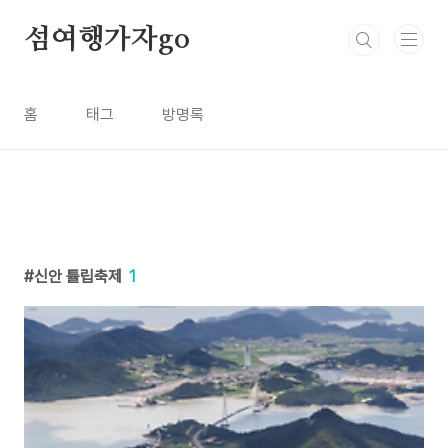
본문 바로가기
섬여행가자go
홈
태그
방명록
신안 튤립축제
1