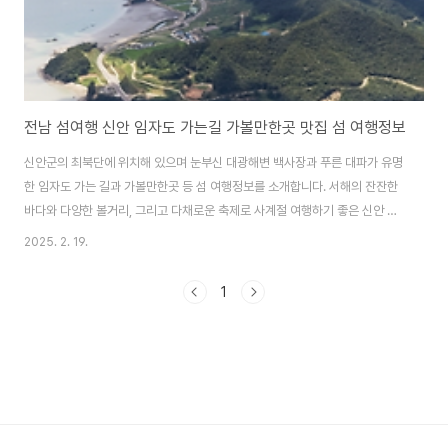
전남 섬여행 신안 임자도 가는길 가볼만한곳 맛집 섬 여행정보
신안군의 최북단에 위치해 있으며 눈부신 대광해변 백사장과 푸른 대파가 유명
한 임자도 가는 길과 가볼만한곳 등 섬 여행정보를 소개합니다. 서해의 잔잔한
바다와 다양한 볼거리, 그리고 다채로운 축제로 사계절 여행하기 좋은 신안 임
자도로 섬 여행 떠나보세요. 해안 절벽이 병풍처럼 아름다우며 맨드라미가 섬
2025. 2. 19.
가득 피는 신안 병풍도 가는 배편과 섬 여행 정보도 함께 알아보세요. 신안 병풍
도 가는 배편 & 여행 정보 알아보기 임자도 가는길임자도는 신안군의 최북단
1
에 위치해 있으며 2021년 9월 24일 '임자대교'가 개통되면서 차량통행이 가
능해져 쉽게 방문할 수 있게 되었습니다. ✴️ 신안~목포 간 공영버스 이용임자~
목포간 공영버스를 운행하고 있습니다. - 버스번호 : 3004번 - 운행노선 : 임
자(대광)..