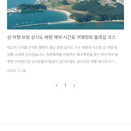
섬 여행 보령 삽시도 배편 예약 시간표 여행정보 둘레길 코스
태고의 신비를 간직한 물망터 충남 보령 삽시도 가는 배편과 시간표 섬 여행 정
보를 소개해 드리겠습니다. 청정해역을 자랑하는 해수욕장을 찾는 피서객과 풍
부한 어자원으로 낚시꾼들의 발길이 끊이지 않는 삽시도로 여행 떠나보시기 바
랍니다. 울릉도 가는 배편에 대한 정보도 함께 알아보세요. 울릉도 가는
2024. 7. 28.
배편 알아보기 삽시도 가는 배편삽시도 가는 배편은 대천연안여객선터미널
에서 신한해운이 운행하는 '가자섬으로호'를 이용해 입도할 수 있으며 차량 선
1
적 가능합니다. 삽시도 승선권 예매하기 📌 삽시도에는 섬의 동남쪽 밤섬
선착장과 섬의 동북쪽 술뚱선착장 2곳이 있습니다. 차량 없이 삽시도 둘레길을
트레킹 하실 분들은 선착장 확인 꼭 하시기 바랍니다.인터넷으로 예약할 경우
어느 선착장에서..