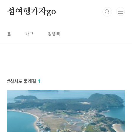
본문 바로가기
섬여행가자go
홈
태그
방명록
삽시도 둘레길
1