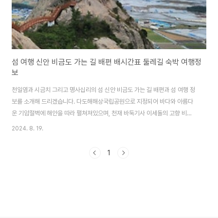
섬 여행 신안 비금도 가는 길 배편 배시간표 둘레길 숙박 여행정
보
천일염과 시금치 그리고 명사십리의 섬 신안 비금도 가는 길 배편과 섬 여행 정
보를 소개해 드리겠습니다. 다도해해상국립공원으로 지정되어 바다와 아름다
운 기암절벽에 해안을 따라 펼쳐져있으며, 천재 바둑기사 이세돌의 고향 비금
도로 여행 떠나 보시기 바랍니다. 비금도 가는 배편 신안 비금도 가는 배편
2024. 8. 19.
은 목포항 연안여객선터미널에서 동양훼리와 남해고속에서 운항하는 배편을
이용해 갈 수 있습니다. 선사운항 횟수소요시간차량 선적동양훼리1일 1회 또는
1
2회 운항1시간불가남해고속1일 1회 도는 2회 운항1시간불가 📍 가산항으로
다니는 여객선은 목포가 아니라 암태도에 있는 남강선착장에서 출발합니다. 목
포연안여객선터미널에서는 도초도행 배를 타고 도초도항에서 내린 뒤, 다리(서
남문대교)로 연결된 비금도로 가면 ..