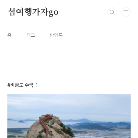
본문 바로가기
섬여행가자go
홈
태그
방명록
비금도 수국
1