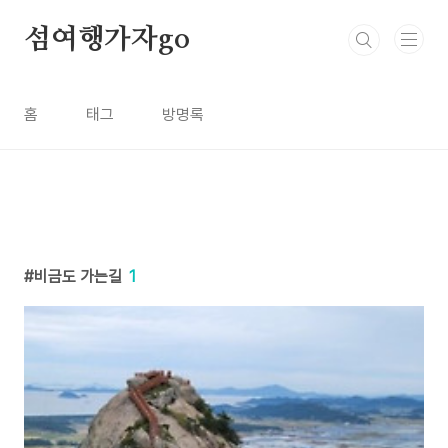
본문 바로가기
섬여행가자go
홈
태그
방명록
비금도 가는길
1