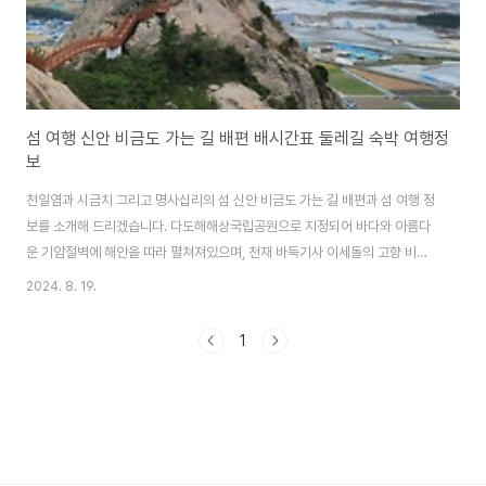
섬 여행 신안 비금도 가는 길 배편 배시간표 둘레길 숙박 여행정
보
천일염과 시금치 그리고 명사십리의 섬 신안 비금도 가는 길 배편과 섬 여행 정
보를 소개해 드리겠습니다. 다도해해상국립공원으로 지정되어 바다와 아름다
운 기암절벽에 해안을 따라 펼쳐져있으며, 천재 바둑기사 이세돌의 고향 비금
도로 여행 떠나 보시기 바랍니다. 비금도 가는 배편 신안 비금도 가는 배편
2024. 8. 19.
은 목포항 연안여객선터미널에서 동양훼리와 남해고속에서 운항하는 배편을
이용해 갈 수 있습니다. 선사운항 횟수소요시간차량 선적동양훼리1일 1회 또는
1
2회 운항1시간불가남해고속1일 1회 도는 2회 운항1시간불가 📍 가산항으로
다니는 여객선은 목포가 아니라 암태도에 있는 남강선착장에서 출발합니다. 목
포연안여객선터미널에서는 도초도행 배를 타고 도초도항에서 내린 뒤, 다리(서
남문대교)로 연결된 비금도로 가면 ..