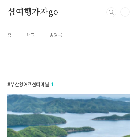
본문 바로가기
섬여행가자go
홈
태그
방명록
부산항여객선터미널
1