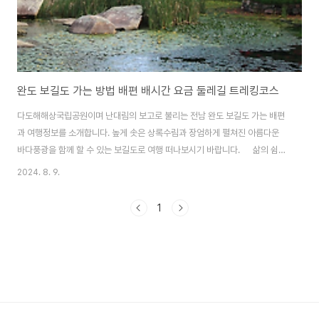
완도 보길도 가는 방법 배편 배시간 요금 둘레길 트레킹코스
다도해해상국립공원이며 난대림의 보고로 불리는 전남 완도 보길도 가는 배편
과 여행정보를 소개합니다. 높게 솟은 상록수림과 장엄하게 펼쳐진 아름다운
바다풍광을 함께 할 수 있는 보길도로 여행 떠나보시기 바랍니다. 삶의 쉼표
가 되는 슬로시티 섬 청산도 가는 배편과 섬 여행정보도 함께 알아보세요. 청
2024. 8. 9.
산도 배편 및 여행정보 알아보기 보길도 가는 배편보길도 가는 배편은 ① 완
도 화흥포항에서 노화도 동천항으로 가는 법과 ② 해남 땅끝선착장에서 노화도
1
산양진항으로 가는 2가지 방법이 있습니다. 노화도에서 보길도 가는 길은 자차
또는 노화도에서 보길도까지 운행하는 다양한 교통수단을 이용해 보길대교를
건너 차로 10여분 정도면 갈 수 있습니다. ✅ 완도 화흥포항에서 보길도 가는
배편완도에서 보길도 가는 배..