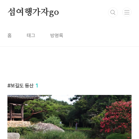
본문 바로가기
섬여행가자go
홈
태그
방명록
보길도 등산
1