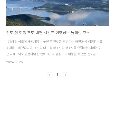
진도 섬 여행 조도 배편 시간표 여행정보 둘레길 코스
178개의 섬들이 새떼처럼 수 놓인 곳 진도군 조도 가는 배편과 섬 여행정보를
소개해 드리겠습니다. 조도의 대표 섬 하조도와 상조도를 연결하는 다리는 인
근 나배도와도 연결되어 한 번에 3곳의 섬을 모두 여행할 수 있는 진도군 조도
로 여행 떠나보시기 바랍니다. 수천 년의 시간이 만들어 낸 바다의 정원 진
2024. 8. 25.
도군 관매도 가는 배편과 섬 여행 정보도 함께 알아보세요. 간매도 배편 및
여행정보 알아보기 조도 가는 배편 진도군 조도 가는 배편은 목포연안여객
1
선터미널, 팽목항에서 이용할 수 있습니다. 출발지운항 횟수소요시간인터넷 예
매목포연안여객선터미널1일 1회6시간불가팽목항1일 7~8회30분가능
조도 가는 배편 예약하기 ✅ 목포연안여객선터미널에서 조도 가는 배편 목
포..