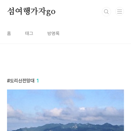
본문 바로가기
섬여행가자go
홈
태그
방명록
도리산전망대
1