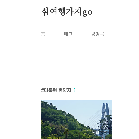
본문 바로가기
섬여행가자go
홈
태그
방명록
대통령 휴양지
1