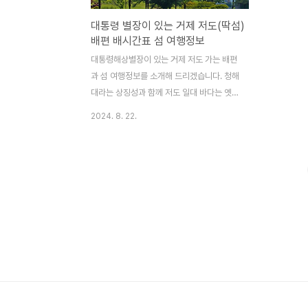
대통령 별장이 있는 거제 저도(딱섬)
배편 배시간표 섬 여행정보
대통령해상별장이 있는 거제 저도 가는 배편
과 섬 여행정보를 소개해 드리겠습니다. 청해
대라는 상징성과 함께 저도 일대 바다는 옛날
임진왜란 때 이순신장군께서 첫 번째 승리를
2024. 8. 22.
거둔 옥포해전이 있었던 거제 저도로 섬 여행
떠나보시기 바랍니다. 한려수도의 보물 소
매물도 가는 배편과 섬 여행정보도 함께 알아
보세요. 소매물도 배편 및 여행정보 알아보
기 저도 가는 배편 거제에서 저도 가는 배편
은 궁농선착장에서 (주)거제저도유람선이 운
항하는 여객선을 이용해 갈 수 있습니다. 단,
동계정비기간인 1월과 하계정비기간인 7월
그리고 매주 수요일에는 입도할 수 없습니
다. 저도 여객선 예매하기 ✳️ 배편 시간
표거제 궁농선착장에서 저도 가는 배는
10:00, 14:00 1일 2회 운항하며 매주..