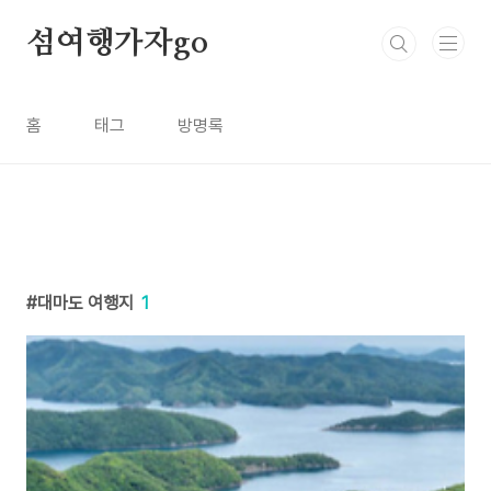
본문 바로가기
섬여행가자go
홈
태그
방명록
대마도 여행지
1