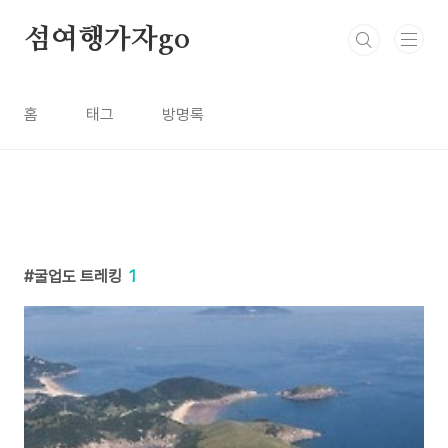
본문 바로가기
섬여행가자go
홈
태그
방명록
굴업도 트레킹
1