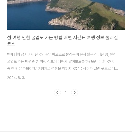
섬 여행 인천 굴업도 가는 방법 배편 시간표 여행 정보 둘레길
코스
백배킹의 성지이자 한국의 갈라파고스로 불리는 때묻지 않은 신비한 섬, 인천
굴업도 가는 배편과 섬 여행 정보에 대해서 알아보도록 하겠습니다.한국인이
꼭 한 번은 가봐야 할 여행지로 격찬을 아끼지 않은 수식어가 딸린 곳으로 매우
아름다운 섬, 굴업도로 여행 떠나보시기 바랍니다. 굴업도 가는 배편인천에
2024. 8. 3.
서 굴업도에 가기 위해서는 덕적도에서 배를 한번 갈아타야 합니다. 인천에서
덕적도 가는 배편에 대한 정보는 아래 '인천 덕적도 배편과 여행정보 알아보기'
1
버튼을 통해서 확인해 주세요. ✔️ 올해 하반기에는 덕적도에서 환승 없이 인
천 연안부두에서 굴업도 가는 직항로가 개설된다고 합니다. 인천 덕적도 배
편과 여행정보 알아보기 덕적도에서 굴업도 가는 배편은 덕적진리항에서 대
부해운이 운항하..