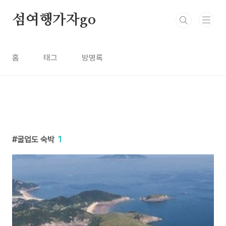
본문 바로가기
섬여행가자go
홈
태그
방명록
굴업도 숙박
1