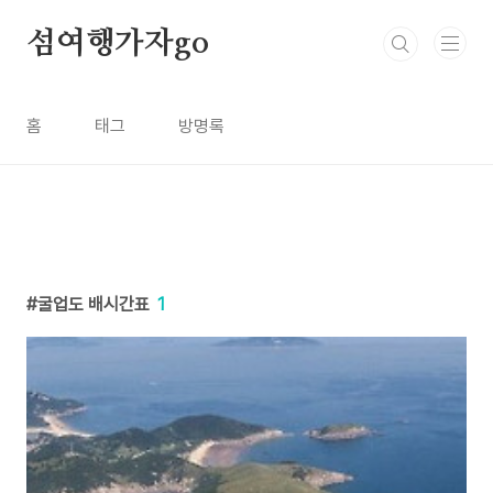
본문 바로가기
섬여행가자go
홈
태그
방명록
굴업도 배시간표
1