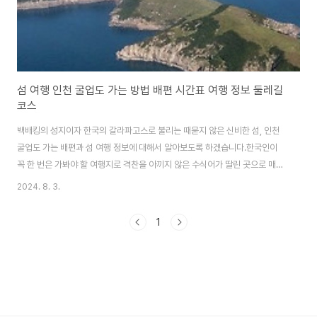
섬 여행 인천 굴업도 가는 방법 배편 시간표 여행 정보 둘레길
코스
백배킹의 성지이자 한국의 갈라파고스로 불리는 때묻지 않은 신비한 섬, 인천
굴업도 가는 배편과 섬 여행 정보에 대해서 알아보도록 하겠습니다.한국인이
꼭 한 번은 가봐야 할 여행지로 격찬을 아끼지 않은 수식어가 딸린 곳으로 매우
아름다운 섬, 굴업도로 여행 떠나보시기 바랍니다. 굴업도 가는 배편인천에
2024. 8. 3.
서 굴업도에 가기 위해서는 덕적도에서 배를 한번 갈아타야 합니다. 인천에서
덕적도 가는 배편에 대한 정보는 아래 '인천 덕적도 배편과 여행정보 알아보기'
1
버튼을 통해서 확인해 주세요. ✔️ 올해 하반기에는 덕적도에서 환승 없이 인
천 연안부두에서 굴업도 가는 직항로가 개설된다고 합니다. 인천 덕적도 배
편과 여행정보 알아보기 덕적도에서 굴업도 가는 배편은 덕적진리항에서 대
부해운이 운항하..