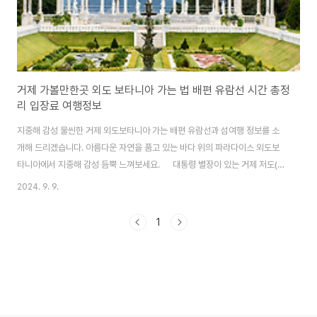
거제 가볼만한곳 외도 보타니아 가는 법 배편 유람선 시간 총정
리 입장료 여행정보
지중해 감성 물씬한 거제 외도보타니아 가는 배편 유람선과 섬여행 정보를 소
개해 드리겠습니다. 아름다운 자연을 품고 있는 바다 위의 파라다이스 외도보
타니아에서 지중해 감성 듬뿍 느껴보세요. 대통령 별장이 있는 거제 저도(딱
섬) 배편과 여행정보도 함께 알아보세요. 저도 배편 및 섬 여행정보 알아보
2024. 9. 9.
기 외도보타니아 입장료외도보타니아는 배 승선권 외에 외도입장권을 별도
로 구매하셔야 합니다. 외도입장권은 유람선사 매표소에서 승선권 발권 시 함
1
께 매표합니다. 온라인 예약 시에도 현장에서 별도로 승선권 수령과 동시에 외
도 입장권을 매표하셔야 하므로 착오 없이 이용 바랍니다. ● 외도 입장료 - 어
른 : 11,000원 - 군경,학생(중.고등학생) : 8,000원 (군경할인 : 제복을 입은
사병에 한..