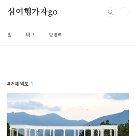
본문 바로가기
섬여행가자go
홈
태그
방명록
거제 외도
1