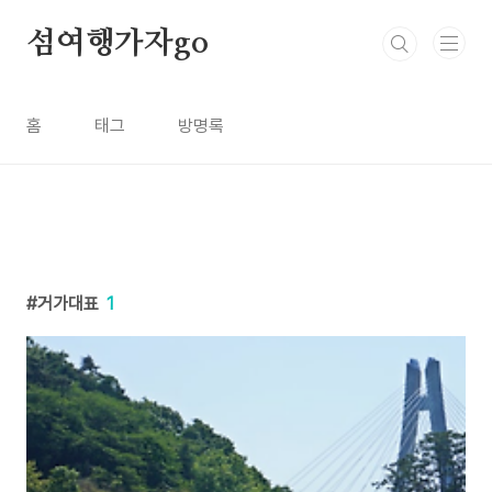
본문 바로가기
섬여행가자go
홈
태그
방명록
거가대표
1