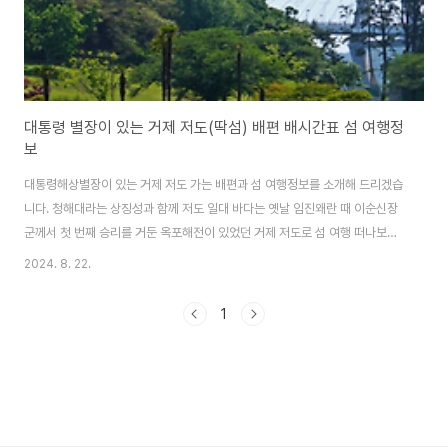
대통령 별장이 있는 거제 저도(딱섬) 배편 배시간표 섬 여행정
보
대통령해상별장이 있는 거제 저도 가는 배편과 섬 여행정보를 소개해 드리겠습
니다. 청해대라는 상징성과 함께 저도 일대 바다는 옛날 임진왜란 때 이순신장
군께서 첫 번째 승리를 거둔 옥포해전이 있었던 거제 저도로 섬 여행 떠나보시
기 바랍니다. 한려수도의 보물 소매물도 가는 배편과 섬 여행정보도 함께 알
2024. 8. 22.
아보세요. 소매물도 배편 및 여행정보 알아보기 저도 가는 배편 거제에서 저
도 가는 배편은 궁농선착장에서 (주)거제저도유람선이 운항하는 여객선을 이
1
용해 갈 수 있습니다. 단, 동계정비기간인 1월과 하계정비기간인 7월 그리고 매
주 수요일에는 입도할 수 없습니다. 저도 여객선 예매하기 ✳️ 배편 시간
표거제 궁농선착장에서 저도 가는 배는 10:00, 14:00 1일 2회 운항하며 매
주..